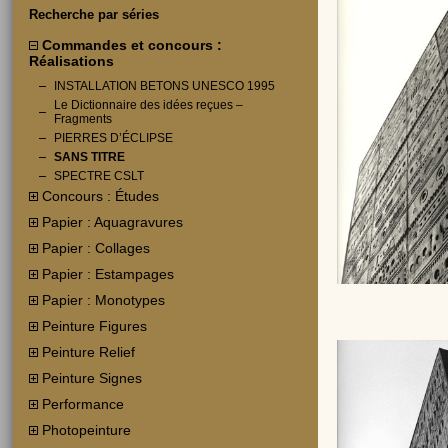
Recherche par séries
Commandes et concours :
Réalisations
INSTALLATION BETONS UNESCO 1995
Le Dictionnaire des idées reçues –
Fragments
PIERRES D’ÉCLIPSE
SANS TITRE
SPECTRE CSLT
Concours : Études
Papier : Aquagravures
Papier : Collages
Papier : Estampages
Papier : Monotypes
Peinture Figures
Peinture Relief
Peinture Signes
Performance
Photopeinture