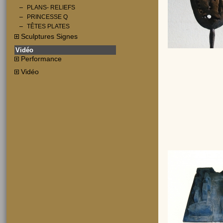
PLANS- RELIEFS
PRINCESSE Q
TÊTES PLATES
Sculptures Signes
Vidéo
Performance
Vidéo