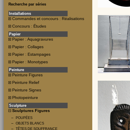
Recherche par séries
Installations
Commandes et concours : Réalisations
Concours : Études
Papier
Papier : Aquagravures
Papier : Collages
Papier : Estampages
Papier : Monotypes
Peinture
Peinture Figures
Peinture Relief
Peinture Signes
Photopeinture
Sculpture
Sculptures Figures
POUPÉES
OBJETS BLANCS
TÊTES DE SOUFFRANCE