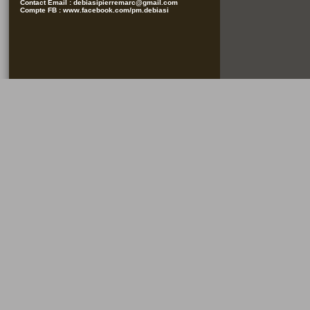
Contact Email :
debiasipierremarc@gmail.com
Compte FB :
www.facebook.com/pm.debiasi