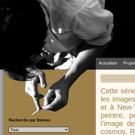
Actualités
Projet
Cette séri
les images
et à New-Y
peintre, 
Recherche par thèmes
l’image d
cosmos. Ré