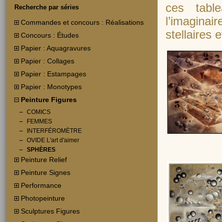
ces tabl
Recherche par séries
l’imagina
Commandes et concours : Réalisations
stellaires e
Concours : Études
Papier : Aquagravures
Papier : Collages
Papier : Estampages
Papier : Monotypes
Peinture Figures
COMICS
FEMMES
INTERFÉROMÈTRE
OVIDE L'art d'aimer
SPHÈRES
Peinture Relief
Peinture Signes
Performance
Photopeinture
Sculptures Figures