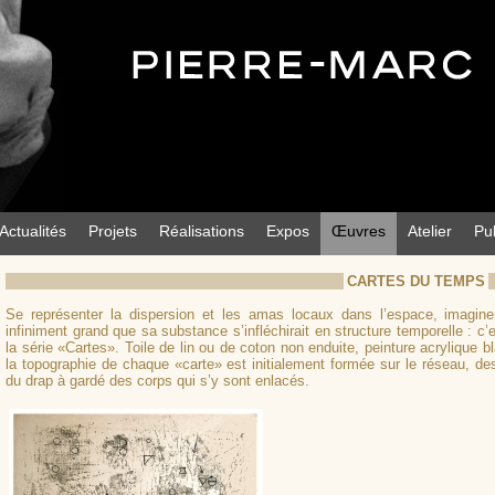
Actualités
Projets
Réalisations
Expos
Œuvres
Atelier
Pu
CARTES DU TEMPS
Se représenter la dispersion et les amas locaux dans l’espace, imagine
infiniment grand que sa substance s’infléchirait en structure temporelle : c
la série «Cartes». Toile de lin ou de coton non enduite, peinture acrylique bl
la topographie de chaque «carte» est initialement formée sur le réseau, des
du drap à gardé des corps qui s’y sont enlacés.