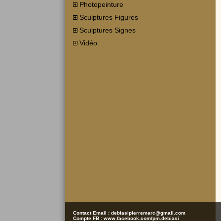
Photopeinture
Sculptures Figures
Sculptures Signes
Vidéo
Contact Email :
debiasipierremarc@gmail.com
Compte FB :
www.facebook.com/pm.debiasi