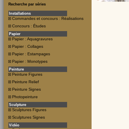
Recherche par séries
Installations
Commandes et concours : Réalisations
Concours : Études
Papier
Papier : Aquagravures
Papier : Collages
Papier : Estampages
Papier : Monotypes
Peinture
Peinture Figures
Peinture Relief
Peinture Signes
Photopeinture
Sculpture
Sculptures Figures
Sculptures Signes
Vidéo