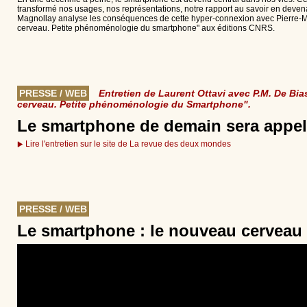
transformé nos usages, nos représentations, notre rapport au savoir en deven
Magnollay analyse les conséquences de cette hyper-connexion avec Pierre-Mar
cerveau. Petite phénoménologie du smartphone" aux éditions CNRS.
PRESSE / WEB
Entretien de Laurent Ottavi avec P.M. De Bias
cerveau. Petite phénoménologie du Smartphone".
Le smartphone de demain sera appelé
Lire l'entretien sur le site de La revue des deux mondes
PRESSE / WEB
Le smartphone : le nouveau cerveau