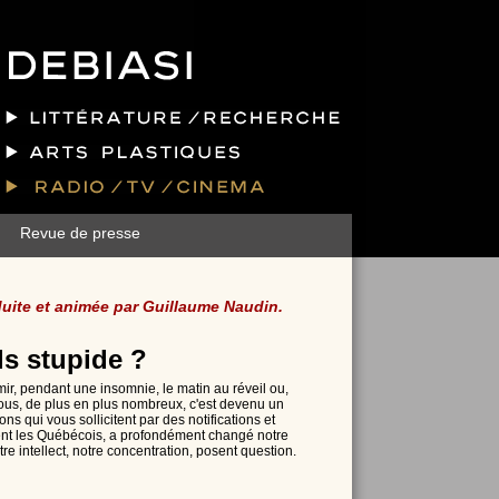
Revue de presse
duite et animée par Guillaume Naudin.
ls stupide ?
rmir, pendant une insomnie, le matin au réveil ou,
ous, de plus en plus nombreux, c'est devenu un
s qui vous sollicitent par des notifications et
sent les Québécois, a profondément changé notre
e intellect, notre concentration, posent question.