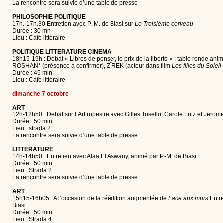
La rencontre sera suivie d’une table de presse
PHILOSOPHIE POLITIQUE
17h.-17h.30 Entretien avec P.-M. de Biasi sur
Le Troisième cerveau
Durée : 30 mn
Lieu : Café littéraire
POLITIQUE LITTERATURE CINEMA
18h15-19h : Débat « Libres de penser, le prix de la liberté » : table ronde ani
ROSHAN* (présence à confirmer), ZÎREK (acteur dans film
Les filles du Soleil
Durée : 45 min
Lieu : Café littéraire
dimanche 7 octobre
ART
12h-12h50 : Débat sur l’Art rupestre avec Gilles Tosello, Carole Fritz et Jérôm
Durée : 50 min
Lieu : strada 2
La rencontre sera suivie d’une table de presse
LITTERATURE
14h-14h50 : Entretien avec Alaa El Aswany, animé par P.-M. de Biasi
Durée : 50 min
Lieu : Strada 2
La rencontre sera suivie d’une table de presse
ART
15h15-16h05 : A l’occasion de la réédition augmentée de
Face aux murs
Entre
Biasi
Durée : 50 min
Lieu : Strada 4