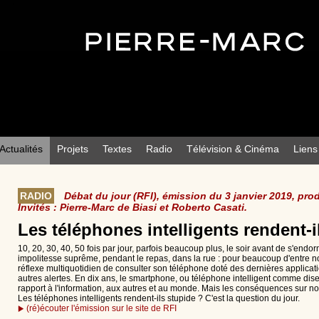
Actualités
Projets
Textes
Radio
Télévision & Cinéma
Liens
RADIO
Débat du jour (RFI), émission du 3 janvier 2019, pro
Invités : Pierre-Marc de Biasi et Roberto Casati.
Les téléphones intelligents rendent-i
10, 20, 30, 40, 50 fois par jour, parfois beaucoup plus, le soir avant de s'endo
impolitesse suprême, pendant le repas, dans la rue : pour beaucoup d'entre n
réflexe multiquotidien de consulter son téléphone doté des dernières application
autres alertes. En dix ans, le smartphone, ou téléphone intelligent comme di
rapport à l'information, aux autres et au monde. Mais les conséquences sur notr
Les téléphones intelligents rendent-ils stupide ? C'est la question du jour.
(ré)écouter l'émission sur le site de RFI