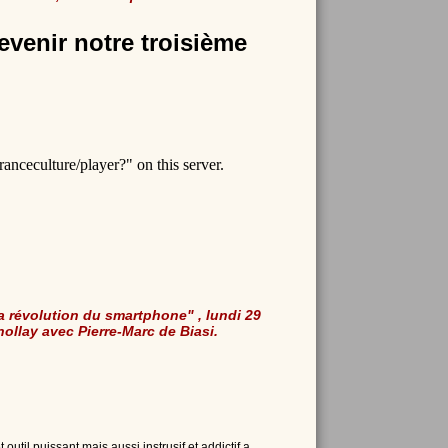
evenir notre troisième
a révolution du smartphone" , lundi 29
ollay avec Pierre-Marc de Biasi.
til puissant mais aussi instrusif et addictif a