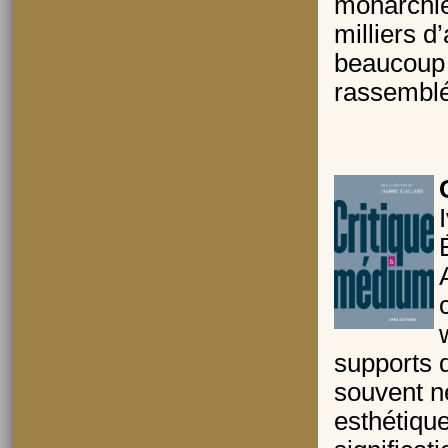
monarchie
milliers d
beaucoup 
rassemblé
supports d
souvent né
esthétique