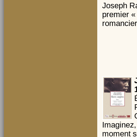
Joseph Rab
premier « 
romancier
Imaginez, 
moment so