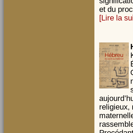
significat
et du proc
[Lire la su
aujourd’hu
religieux,
maternelle
rassembler
Procédant