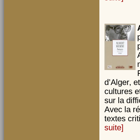
d’Alger, e
cultures e
sur la dif
Avec la r
textes crit
suite]