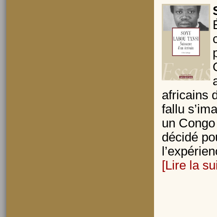
africains 
fallu s’im
un Congo e
décidé pou
l’expérien
[Lire la su