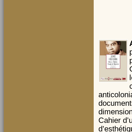
anticoloni
documents 
dimension 
Cahier d’u
d’esthétiq