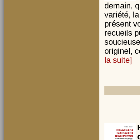
demain, qu
variété, l
présent v
recueils 
soucieuse
originel, 
la suite]