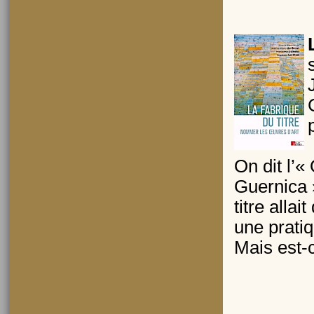
On dit l’
Guernica »
titre allai
une prati
Mais est-c