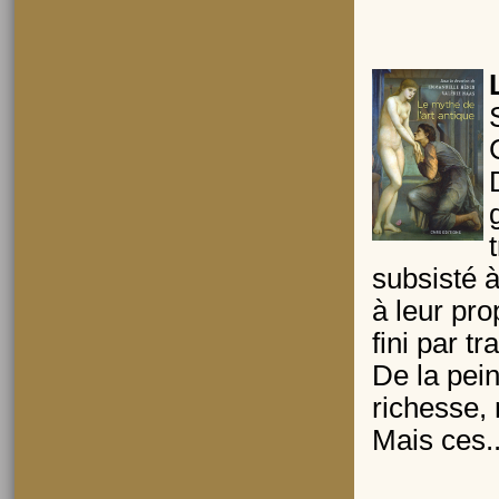
subsisté à
à leur pro
fini par 
De la pein
richesse,
Mais ces.