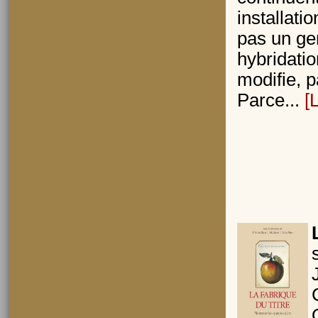
installati
pas un gen
hybridatio
modifie, p
Parce...
[