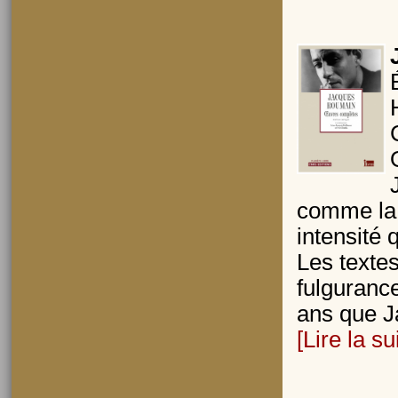
comme la 
intensité 
Les texte
fulgurance
ans que J
[Lire la su