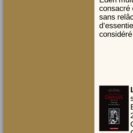
consacré 
sans relâ
d’essentie
considéré