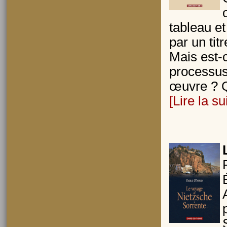
tableau et 
par un tit
Mais est-c
processus 
œuvre ? Qu
[Lire la su