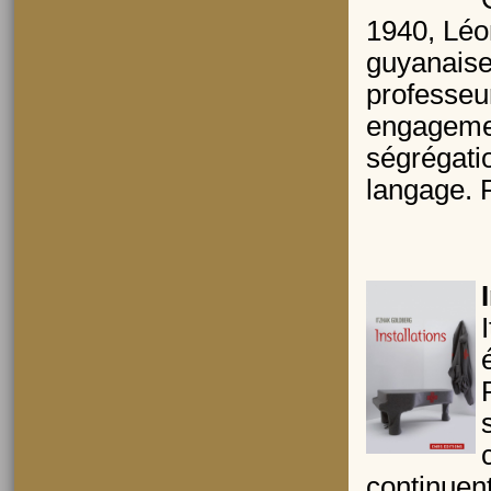
1940, Léo
guyanaise
professeu
engagemen
ségrégati
langage. P
continuen