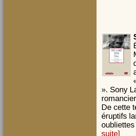
». Sony L
romancier
De cette 
éruptifs l
oubliettes
suite]