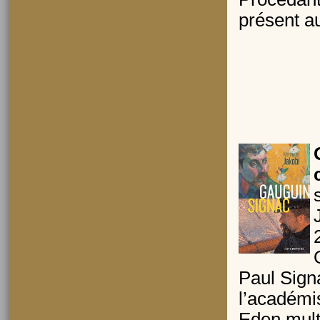
présent au
Paul Sign
l’académi
Eden mult