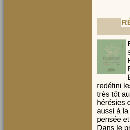
R
redéfini l
très tôt a
hérésies e
aussi à la
pensée et
Dans le p