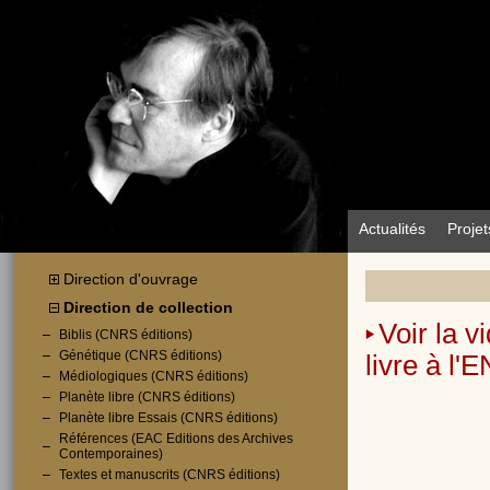
Actualités
Projet
Direction d'ouvrage
Direction de collection
Voir la 
Biblis (CNRS éditions)
Génétique (CNRS éditions)
livre à l'
Médiologiques (CNRS éditions)
Planète libre (CNRS éditions)
Planète libre Essais (CNRS éditions)
Références (EAC Editions des Archives
Contemporaines)
Textes et manuscrits (CNRS éditions)