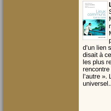
d’un lien 
disait à c
les plus r
rencontre
l’autre ».
universel.