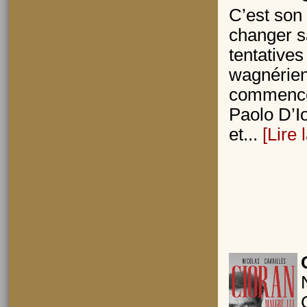
C’est son
changer sa
tentative
wagnérien
commence
Paolo D’I
et...
[Lire 