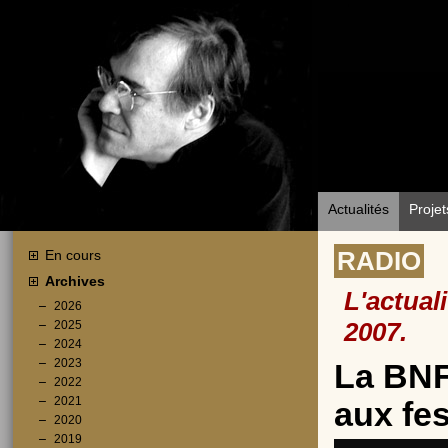
Actualités
Projet
En cours
RADIO
Archives
L'actual
2026
2025
2007.
2024
2023
La BNF 
2022
2021
aux fe
2020
2019