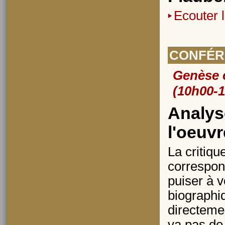
Ecouter 
CONFÉR
Genèse e
(10h00-1
Analys
l'oeuvr
La critiqu
correspon
puiser à v
biographiq
directemen
va pas de