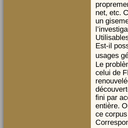
proprement
net, etc.
un giseme
l’investig
Utilisable
Est-il pos
usages g
Le problè
celui de F
renouvelée
découvert
fini par a
entière. 
ce corpus 
Correspond