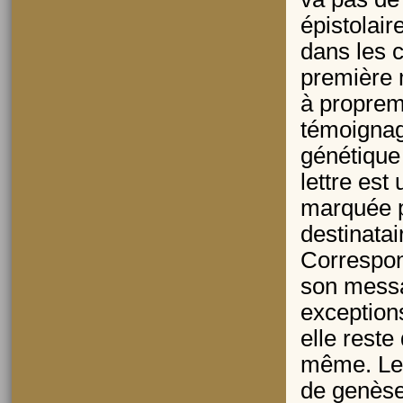
épistolai
dans les 
première m
à proprem
témoignag
génétique 
lettre es
marquée pa
destinatai
Correspon
son messa
exceptions
elle reste
même. Les 
de genèse